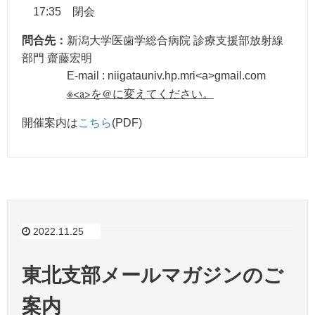
17:35 閉会
問合先：
新潟⼤学医⻭学総合病院 診療⽀援部放射線
部⾨ 齋藤宏明
E-mail : niigatauniv.hp.mri<a>gmail.com
※<a>を@に変えてください。
開催案内は
こちら
(PDF)
2022.11.25
東北支部メールマガジンのご
案内