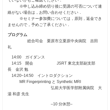
ていないかもご確認ください．
※申し込み締め切り後に受講の可否について連
絡がない場合は，お問い合わせください．
※セミナー参加費については，原則，返⾦でき
ませんので，予めご了承ください．
プログラム
総合司会 栗原市⽴栗原中央病院 吉⽥
礼
14:00 ガイダンス
14:15 開会 JSRT 東北⽀部副⽀部
⻑ ⾦沢 勉
14:20~14:50 イントロダクション
MR Fingerprinting と Synthetic MRI
弘前⼤学医学部附属病院 ⼤
湯 和彦 先⽣
–10 分休憩–