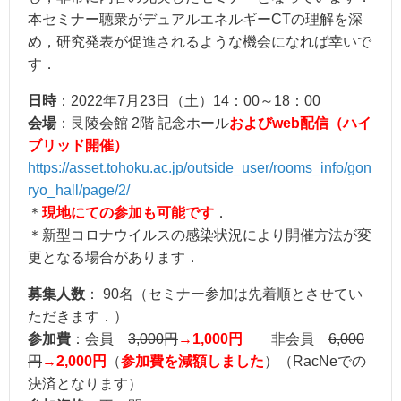
本セミナー聴衆がデュアルエネルギーCTの理解を深
め，研究発表が促進されるような機会になれば幸いで
す．
日時
：2022年7月23日（土）14：00～18：00
会場
：艮陵会館 2階 記念ホール
およびweb配信（ハイ
ブリッド開催）
https://asset.tohoku.ac.jp/outside_user/rooms_info/gon
ryo_hall/page/2/
＊
現地にての参加も可能です
．
＊新型コロナウイルスの感染状況により開催方法が変
更となる場合があります．
募集人数
： 90名（セミナー参加は先着順とさせてい
ただきます．）
参加費
：会員
3,000円
→1,000円
非会員
6,000
円
→2,000円
（
参加費を減額しました
）（RacNeでの
決済となります）