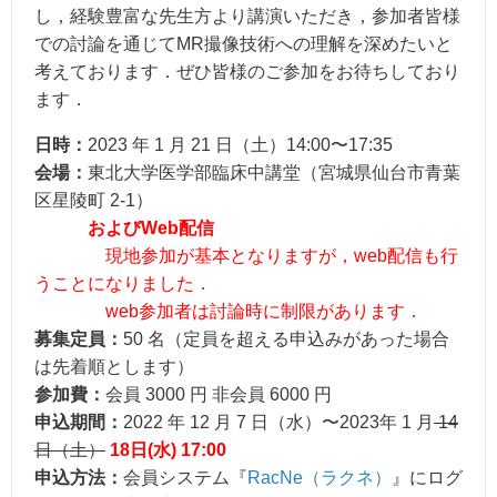
し，経験豊富な先⽣⽅より講演いただき，参加者皆様
での討論を通じてMR撮像技術への理解を深めたいと
考えております．ぜひ皆様のご参加をお待ちしており
ます．
⽇時：
2023 年 1 ⽉ 21 ⽇（⼟）14:00〜17:35
会場：
東北⼤学医学部臨床中講堂（宮城県仙台市⻘葉
区星陵町 2-1）
およびWeb配信
現地参加が基本となりますが，web配信も行
うことになりました
．
web参加者は討論時に制限があります．
募集定員：
50 名（定員を超える申込みがあった場合
は先着順とします）
参加費：
会員 3000 円 ⾮会員 6000 円
申込期間：
2022 年 12 ⽉ 7 ⽇（⽔）〜2023年 1 ⽉
14
⽇（⼟）
18日(水) 17:00
申込⽅法：
会員システム『
RacNe（ラクネ）
』にログ