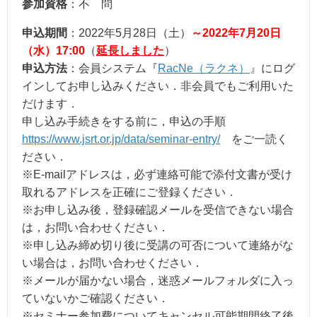
参加資格
：不 問
申込期間
：2022年5月28日（土）
～2022年7月20日
（水）17:00
（
延長しました
）
申込方法
：会員システム『
RacNe（ラクネ）
』にログ
インしてお申し込みください．非会員でもご利用いた
だけます．
申し込み手続きをする前に，申込の手順
https://www.jsrt.or.jp/data/seminar-entry/
をご一読く
ださい．
※E-mailアドレスは，必ず連絡可能で添付文書が受け
取れるアドレスを正確にご登録ください．
※お申し込み後，登録確認メールを受信できない場合
は，お問い合わせください．
※申し込み締め切り後に受講の可否について連絡がな
い場合は，お問い合わせください．
※メールが届かない場合，迷惑メールフォルダに入っ
ていないかご確認ください．
※セミナー参加費についてキャンセル可能期間終了後