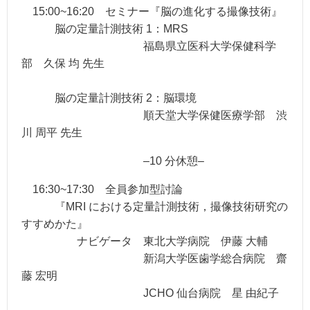
15:00~16:20 セミナー『脳の進化する撮像技術』
脳の定量計測技術 1：MRS
福島県⽴医科⼤学保健科学
部 久保 均 先⽣
脳の定量計測技術 2：脳環境
順天堂⼤学保健医療学部 渋
川 周平 先⽣
–10 分休憩–
16:30~17:30 全員参加型討論
『MRI における定量計測技術，撮像技術研究の
すすめかた』
ナビゲータ 東北⼤学病院 伊藤 ⼤輔
新潟⼤学医⻭学総合病院 齋
藤 宏明
JCHO 仙台病院 星 由紀⼦