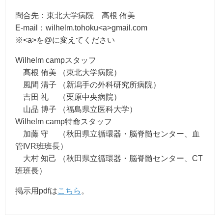
問合先：東北大学病院 髙根 侑美
E-mail：wilhelm.tohoku<a>gmail.com
※<a>を@に変えてください
Wilhelm campスタッフ
髙根 侑美 （東北大学病院）
風間 清子 （新潟手の外科研究所病院）
吉田 礼 （栗原中央病院）
山品 博子 （福島県立医科大学）
Wilhelm camp特命スタッフ
加藤 守 （秋田県立循環器・脳脊髄センター、血
管IVR班班長）
大村 知己 （秋田県立循環器・脳脊髄センター、CT
班班長）
掲示用pdfは
こちら
。