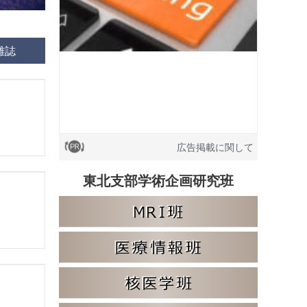
雑誌
号
広告掲載に関して
東北支部学術企画研究班
号
8号