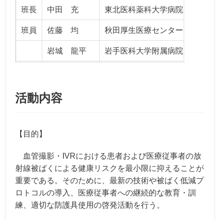
班長
中田 充
東北医科薬科大学病院
班員
佐藤 均
秋田厚生医療センター
岩城 龍平
岩手医科大学附属病院
佐々木 文昭
秋田県立循環器・脳脊髄センタ
活動内容
【目的】
血管撮影・IVRにおける患者および医療従事者の放
射線被ばくによる健康リスクを最小限に抑えることが
重要である。そのために、最新の技術や被ばく低減プ
ロトコルの導入、医療従事者への継続的な教育・訓
練、適切な防護具使用の啓発活動を行う。