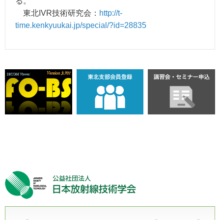
る。
東北IVR技術研究会：
http://t-
time.kenkyuukai.jp/special/?id=28835