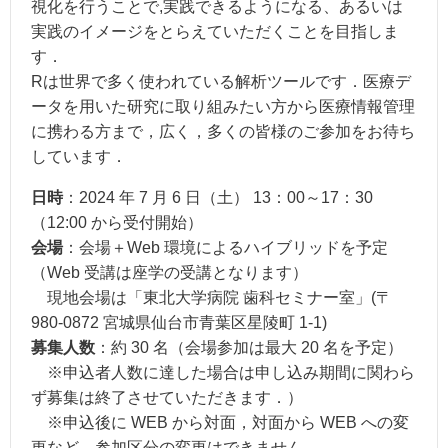
視化を行うことで,実践できるようになる、あるいは
実践のイメージをとらえていただくことを目指しま
す．
Rは世界で多く使われている解析ツールです．医療デ
ータを用いた研究に取り組みたい方から医療情報管理
に携わる方まで，広く，多くの皆様のご参加をお待ち
しています．
日時
：2024 年 7 月 6 日（土） 13：00～17：30
（12:00 から受付開始）
会場
：会場＋Web 環境によるハイブリッドを予定
（Web 受講は座学の受講となります）
現地会場は「東北大学病院 歯科セミナー室」(〒
980-0872 宮城県仙台市青葉区星陵町 1-1)
募集人数
：約 30 名（会場参加は最大 20 名を予定）
※申込者人数に達した場合は申し込み期間に関わら
ず募集は終了させていただきます．）
※申込後に WEB から対面，対面から WEB への変
更など，参加区分の変更はできません.