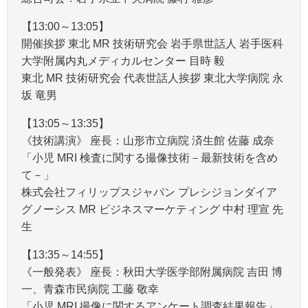
【13:00～13:05】
開催挨拶 東北 MR 技術研究会 岩手県世話人 岩手医科
大学附属内丸メディカルセンター 目時 毅
東北 MR 技術研究会 代表世話人挨拶 東北大学病院 永
坂 竜男
【13:05～13:35】
《技術講演》 座長：山形市立病院 済生館 佐藤 成奈
「小児 MRI 検査に関する撮像技術－最新技術を含め
て－」
株式会社フィリップスジャパン プレシジョンダイア
グノーシス MR ビジネスマーケティング 中村 理宣 先
生
【13:35～14:55】
《一般発表》 座長：秋田大学医学部附属病院 吉田 博
一、青森市民病院 工藤 敬幸
「小児 MRI 撮像に関するアンケート調査結果報告」