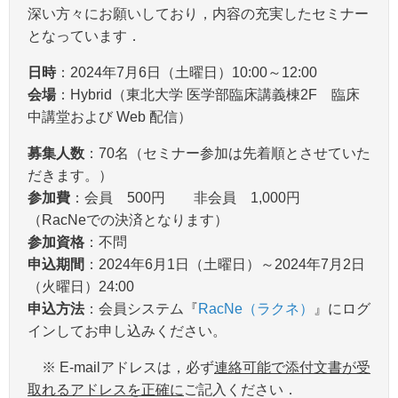
深い方々にお願いしており，内容の充実したセミナー
となっています．
日時
：2024年7月6日（土曜日）10:00～12:00
会場
：Hybrid（東北大学 医学部臨床講義棟2F 臨床
中講堂および Web 配信）
募集人数
：70名（セミナー参加は先着順とさせていた
だきます。）
参加費
：会員 500円 非会員 1,000円
（RacNeでの決済となります）
参加資格
：不問
申込期間
：2024年6月1日（土曜日）～2024年7月2日
（火曜日）24:00
申込方法
：会員システム『
RacNe（ラクネ）
』にログ
インしてお申し込みください。
※ E-mailアドレスは，必ず
連絡可能で添付文書が受
取れるアドレスを正確に
ご記入ください．