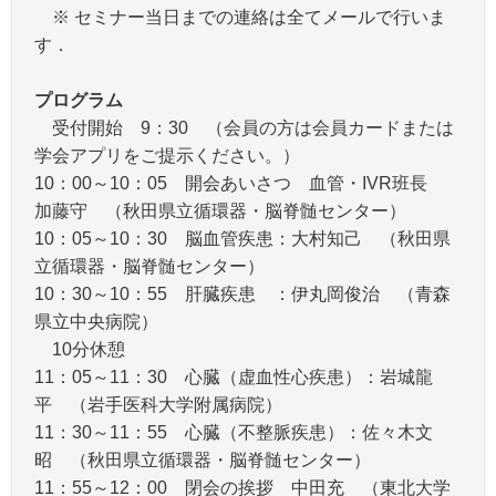
※ セミナー当日までの連絡は全てメールで行いま
す．
プログラム
受付開始 9：30 （会員の方は会員カードまたは
学会アプリをご提示ください。）
10：00～10：05 開会あいさつ 血管・IVR班長
加藤守 （秋田県立循環器・脳脊髄センター）
10：05～10：30 脳血管疾患：大村知己 （秋田県
立循環器・脳脊髄センター）
10：30～10：55 肝臓疾患 ：伊丸岡俊治 （青森
県立中央病院）
10分休憩
11：05～11：30 心臓（虚血性心疾患）：岩城龍
平 （岩手医科大学附属病院）
11：30～11：55 心臓（不整脈疾患）：佐々木文
昭 （秋田県立循環器・脳脊髄センター）
11：55～12：00 閉会の挨拶 中田充 （東北大学