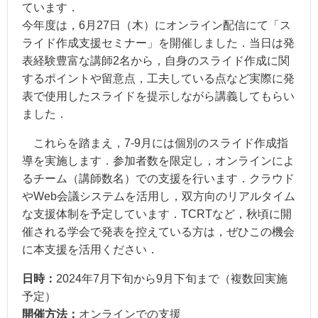
ています．
今年度は，6月27日（木）にオンライン配信にて「ス
ライド作成支援セミナー」を開催しました．当日は発
表経験豊富な講師2名から，自身のスライド作成に関
するポイントや留意点，工夫している点など実際に発
表で使用したスライドを提示しながら講義してもらい
ました．
これらを踏まえ，7-9月には個別のスライド作成指
導を実施します．参加者数を限定し，オンラインによ
るチーム（講師数名）での支援を行います．クラウド
やWeb会議システムを活用し，双方向のリアルタイム
な支援体制を予定しています．TCRTなど，秋頃に開
催される学会で発表を控えている方は，ぜひこの機会
に本支援を活用ください．
日時：
2024年7月下旬から9月下旬まで（複数回実施
予定）
開催方法：
オンラインでの支援