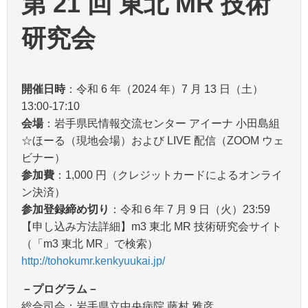
第 21 回 東北 MR 技術
研究会
開催日時
：令和 6 年（2024 年）7 月 13 日（土）
13:00-17:10
会場
：岩手県民情報交流センター アイーナ 小田島組
☆ほーる（現地会場）および LIVE 配信（ZOOM ウェ
ビナー）
参加費
：1,000 円（クレジットカードによるオンライ
ン決済）
参加登録締め切り
：令和６年 7 月 9 日（火）23:59
【申し込み方法詳細】m3 東北 MR 技術研究会サイト
（「m3 東北 MR」で検索）
http://tohokumr.kenkyuukai.jp/
－プログラム－
総合司会：岩手県立中央病院 藤村 雅彦