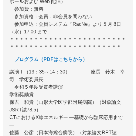
ホールおよび Web 配信）
参加費：無料
参加資格：会員．非会員を問わない
参加申込：会員システム『RacNe』より 5 月 8日
（水）17:00 まで
＊＊＊＊＊＊＊＊＊＊＊＊＊＊＊＊＊＊＊＊＊＊＊＊
＊＊＊＊＊＊＊＊＊＊＊＊＊＊＊＊＊＊＊＊＊＊＊
プログラム（PDFはこちらから）
講演Ⅰ（13：35～14：30） 座長 鈴木 幸
司 学術委員長
令和５年度受賞者講演
学術奨励賞
保吉 和貴（山形大学医学部附属病院）（対象論文
JSRT誌78.5）
CTにおけるX線エネルギー —基礎から臨床応用まで
—
佐藤 公彦（日本海総合病院）（対象論文RPT誌