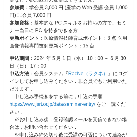
参加費
：学会員 3,000 円 (座学の Web 受講 会員 1,000
円) 非会員 7,000 円
参加資格
：基本的な PC スキルをお持ちの方で、セミ
ナー当日に PC を持参できる方
更新ポイント
：医療情報技師育成ポイント：3 点 医用
画像情報専門技師更新ポイント：15 点
申込期間
：2024 年 5 月 1 日（水） 10：00 ～ 6 月 30
日（日） 17：00
申込方法
：会員システム『
RacNe（ラクネ）
』にログ
インしてお申し込みください．非会員でもご利用いた
だけます．
申し込み手続きをする前に，申込の手順
https://www.jsrt.or.jp/data/seminar-entry/
をご一読くだ
さい．
※お申し込み後，登録確認メールを受信できない場
合は，お問い合わせください．
※申し込み締め切り後に受講の可否について連絡が