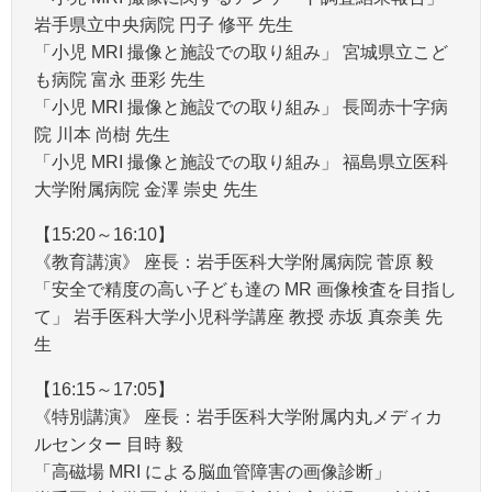
岩手県立中央病院 円子 修平 先生
「小児 MRI 撮像と施設での取り組み」 宮城県立こど
も病院 富永 亜彩 先生
「小児 MRI 撮像と施設での取り組み」 長岡赤十字病
院 川本 尚樹 先生
「小児 MRI 撮像と施設での取り組み」 福島県立医科
大学附属病院 金澤 崇史 先生
【15:20～16:10】
《教育講演》 座長：岩手医科大学附属病院 菅原 毅
「安全で精度の高い子ども達の MR 画像検査を目指し
て」 岩手医科大学小児科学講座 教授 赤坂 真奈美 先
生
【16:15～17:05】
《特別講演》 座長：岩手医科大学附属内丸メディカ
ルセンター 目時 毅
「高磁場 MRI による脳血管障害の画像診断」