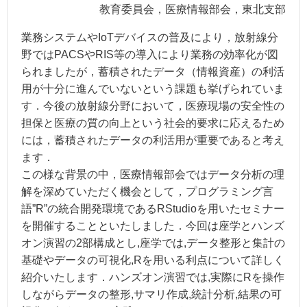
教育委員会，医療情報部会，東北支部
業務システムやIoTデバイスの普及により，放射線分
野ではPACSやRIS等の導入により業務の効率化が図
られましたが，蓄積されたデータ（情報資産）の利活
用が十分に進んでいないという課題も挙げられていま
す．今後の放射線分野において，医療現場の安全性の
担保と医療の質の向上という社会的要求に応えるため
には，蓄積されたデータの利活用が重要であると考え
ます．
この様な背景の中，医療情報部会ではデータ分析の理
解を深めていただく機会として，プログラミング言
語”R”の統合開発環境であるRStudioを用いたセミナー
を開催することといたしました．今回は座学とハンズ
オン演習の2部構成とし,座学では,データ整形と集計の
基礎やデータの可視化,Rを用いる利点について詳しく
紹介いたします．ハンズオン演習では,実際にRを操作
しながらデータの整形,サマリ作成,統計分析,結果の可