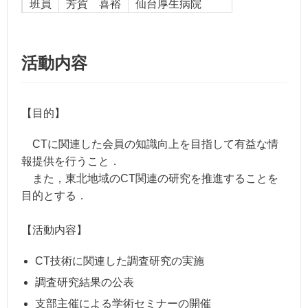
班員
芳賀 喜裕
仙台厚生病院
高野 博和
東北大学病院
活動内容
小田 雄一
新潟県立中央病院
【目的】
CTに関連した会員の知識向上を目指して有益な情
報提供を行うこと．
また，東北地域のCT関連の研究を推進することを
目的とする．
【活動内容】
CT技術に関連した調査研究の実施
調査研究結果の公表
支部主催による学術セミナーの開催