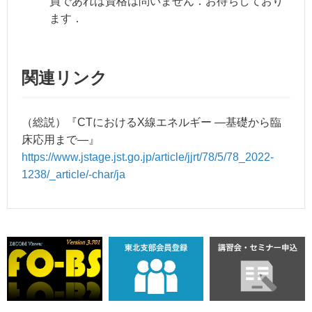
員であれば資格は問いません．お待ちしており
ます．
関連リンク
（総説）『CTにおけるX線エネルギー —基礎から臨
床応用まで—』
https://www.jstage.jst.go.jp/article/jjrt/78/5/78_2022-
1238/_article/-char/ja