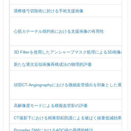
環椎後弓切除術に於ける手術支援画像
心筋カテーテル焼灼術における支援画像の有用性
3D Filterを使用したアンシャープマスク処理による3D画像の画
新たな逐次近似画像再構成法の物理的評価
頭部CT-Angiographyにおける微細血管描出を対象とした逐
高解像度モードによる模擬血管影の評価
CT撮影下における精巣部鉛防護による被ばく線量低減効果の検
Propeller DWIにおけるADC値の基礎的検討