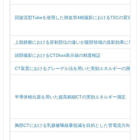
回旋流型Tubeを使用した肺血管4相撮影におけるTECの変化- Test I
上肢静脈における穿刺部位の違いが腹部領域の造影効果に与え
頭部撮影におけるCTDIvol表示値の精度検証
CT装置におけるグレーデル法を用いた実効エネルギーの測定
半導体検出器を用いた超高精細CTの実効エネルギー測定
胸部CTにおける乳腺被曝線量低減を目的とした管電流方向性変