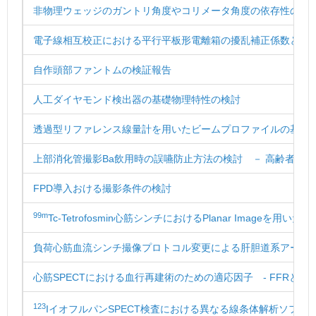
非物理ウェッジのガントリ角度やコリメータ角度の依存性の評
電子線相互校正における平行平板形電離箱の擾乱補正係数と個
自作頭部ファントムの検証報告
人工ダイヤモンド検出器の基礎物理特性の検討
透過型リファレンス線量計を用いたビームプロファイルの基礎
上部消化管撮影Ba飲用時の誤嚥防止方法の検討 － 高齢者の誤
FPD導入おける撮影条件の検討
99m
Tc-Tetrofosmin心筋シンチにおけるPlanar Imageを用
負荷心筋血流シンチ撮像プロトコル変更による肝胆道系アーチ
心筋SPECTにおける血行再建術のための適応因子 - FFRとMIBI
123
IイオフルパンSPECT検査における異なる線条体解析ソフト