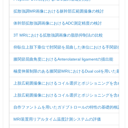
拡散強調MR画像における躯幹部広範囲撮像の検討
体幹部拡散強調画像におけるADC測定精度の検討
3T MRIにおける拡散強調画像の脂肪抑制法の比較
仰臥位上肢下垂位で肘関節を屈曲した体位における手関節撮像
膝関節屈曲角度におけるAnterolateral ligamentの描出能
極度伸展制限のある膝関節MRIにおけるDual coilを用いた最適c
上肢広範囲撮像におけるコイル選択とポジショニングを含めた感度
上肢広範囲撮像におけるコイル選択とポジショニングを含めた感度
自作ファントムを用いたガドブトロールの特性の基礎的検討
MRI装置用リアルタイム温度計測システムの評価