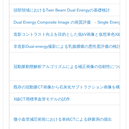
頭部領域におけるTwin Beam Dual Energyの基礎検討
Dual Energy Composite Image の画質評価 - Single Energy
造影コントラスト向上を目的とした低kV画像と仮想単色X線画
非造影Dual-energy撮影による乳腺腫瘍の悪性度評価の検討
冠動脈動態解析アルゴリズムによる補正画像の信頼性について
既存の冠動脈CT画像から石灰化サブトラクション画像を構築す
X線CT用標準血管モデルの試作
微小血管減圧術前における単純CTによる静脈洞の描出