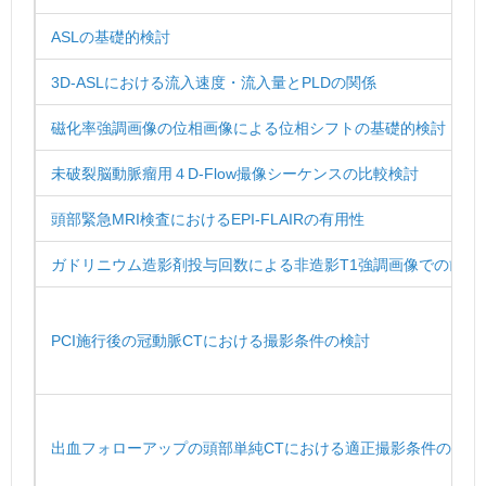
ASLの基礎的検討
3D-ASLにおける流入速度・流入量とPLDの関係
磁化率強調画像の位相画像による位相シフトの基礎的検討
未破裂脳動脈瘤用４D-Flow撮像シーケンスの比較検討
頭部緊急MRI検査におけるEPI-FLAIRの有用性
ガドリニウム造影剤投与回数による非造影T1強調画像での歯状
PCI施行後の冠動脈CTにおける撮影条件の検討
出血フォローアップの頭部単純CTにおける適正撮影条件の検討