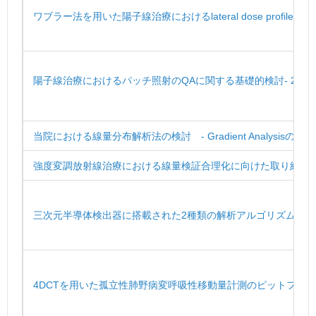
ワブラー法を用いた陽子線治療におけるlateral dose profileの検
陽子線治療におけるパッチ照射のQAに関する基礎的検討- 2次
当院における線量分布解析法の検討 - Gradient Analysisの有用
強度変調放射線治療における線量検証合理化に向けた取り組み
三次元半導体検出器に搭載された2種類の解析アルゴリズムの比
4DCTを用いた孤立性肺野病変呼吸性移動量計測のピットフォ