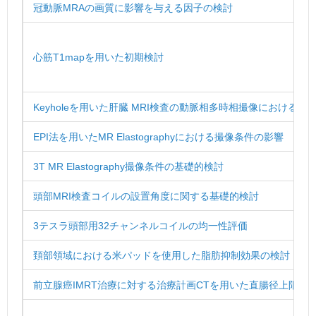
冠動脈MRAの画質に影響を与える因子の検討
心筋T1mapを用いた初期検討
Keyholeを用いた肝臓 MRI検査の動脈相多時相撮像におけ
EPI法を用いたMR Elastographyにおける撮像条件の影響
3T MR Elastography撮像条件の基礎的検討
頭部MRI検査コイルの設置角度に関する基礎的検討
3テスラ頭部用32チャンネルコイルの均一性評価
頚部領域における米パッドを使用した脂肪抑制効果の検討
前立腺癌IMRT治療に対する治療計画CTを用いた直腸径上限値