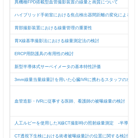
異機種FPD搭載型血管撮影装置の線量と画質について
ハイブリッド手術室における焦点検出器間距離の変化による線
胃部撮影装置における線量管理の重要性
胃X線基準撮影法における線量測定法の検討
ERCP用防護具の有用性の検討
新型半導体式サーベイメータの基本特性評価
3mm線量当量線量計を用いた心臓IVRに携わるスタッフの水晶
血管造影・IVRに従事する医師、看護師の被曝線量の検討
人工ルビーを使用したX線CT撮影時の照射線量測定 -半導体型 CT 
CT透視下生検における術者被曝線量計の位置に関する検討