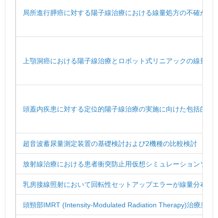
局所進行膵癌に対する陽子線治療における線量処方の不確かさ
上顎洞癌における陽子線治療とロボット式リニアックの線量分
頭蓋内疾患に対する定位的陽子線治療の実施に向けた包括的QA
超音波蓄尿量測定装置の基礎検討および2機種の比較検討
放射線治療における患者衝突防止用仮想シミュレーションソフ
乳房接線照射において回転性セットアップエラーが線量分布に
頭頸部IMRT (Intensity-Modulated Radiation Ther