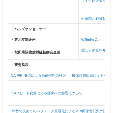
ワイヤレスタイプ可搬型
心電図と心臓動態か
・ハンズオンセミナー
・
東北支部企画
Wilhelm Camp – han
被ばく線量を知ろう 
・
秋田県診療放射線技師会企画
・
研究発表
CAIPIRINHAによる画像特性の検討 - 撮像時間短縮による小
SARモード変更による画像への影響について
静音化技術でのパラメータ最適化によるMRI撮像音低減の試み