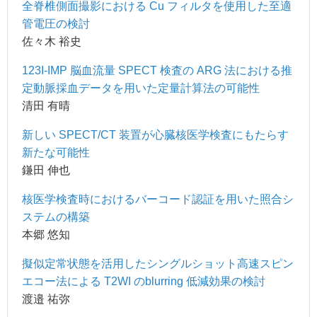
全脊椎側面撮影における Cu フィルタを使用した至適
管電圧の検討
佐々木 裕史
123I-IMP 脳血流量 SPECT 検査の ARG 法における推
定動脈採血データを用いた定量計算法の可能性
清田 有晴
新しい SPECT/CT 装置が心臓核医学検査にもたらす
新たな可能性
鎌田 伸也
核医学検査時におけるバーコード認証を用いた照合シ
ステムの構築
本郷 悠知
擬似定常状態を活用したシングルショット高速スピン
エコー法による T2WI のblurring 低減効果の検討
渡邉 祐弥