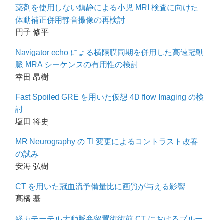
薬剤を使用しない鎮静による小児 MRI 検査に向けた
体動補正併用静音撮像の再検討
円子 修平
Navigator echo による横隔膜同期を併用した高速冠動
脈 MRA シーケンスの有用性の検討
幸田 昂樹
Fast Spoiled GRE を用いた仮想 4D flow Imaging の検
討
塩田 将史
MR Neurography の TI 変更によるコントラスト改善
の試み
安海 弘樹
CT を用いた冠血流予備量比に画質が与える影響
髙橋 基
経カテーテル大動脈弁留置術術前 CT におけるブルー