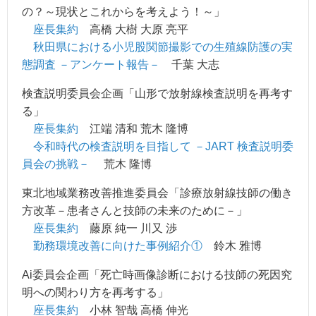
の？～現状とこれからを考えよう！～」
座長集約
高橋 大樹 大原 亮平
秋田県における小児股関節撮影での生殖線防護の実
態調査 －アンケート報告－
千葉 大志
検査説明委員会企画「山形で放射線検査説明を再考す
る」
座長集約
江端 清和 荒木 隆博
令和時代の検査説明を目指して －JART 検査説明委
員会の挑戦－
荒木 隆博
東北地域業務改善推進委員会「診療放射線技師の働き
方改革－患者さんと技師の未来のために－」
座長集約
藤原 純一 川又 渉
勤務環境改善に向けた事例紹介①
鈴木 雅博
Ai委員会企画「死亡時画像診断における技師の死因究
明への関わり方を再考する」
座長集約
小林 智哉 高橋 伸光