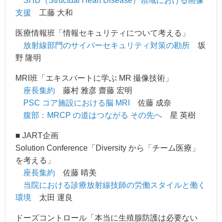
SHD（Structual Heart Disease）領域における画像
支援
工藤 大和
医療情報班「情報セキュリティについて考える」
放射線部門のサイバーセキュリティ対策の勘所
坂
野 隆明
MRI班「エキスパートに学ぶ MR 撮像技術」
座長集約
藤村 雅彦 齋藤 宏明
PSC コア施設における脳 MRI
佐藤 成奈
腹部：MRCP の道はつながる その先へ
星 英樹
■ JART企画
Solution Conference「Diversity から「チーム医療」
を考える」
座長集約
佐藤 晴美
当院における診療放射線技師の労働スタイルと働く
環境
太田 運良
ドーズコントロール「本当に生殖腺防護は必要ない