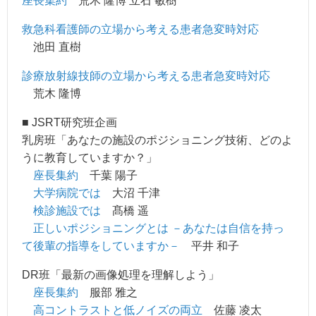
座長集約
荒木 隆博 立石 敏樹
救急科看護師の立場から考える患者急変時対応
池田 直樹
診療放射線技師の立場から考える患者急変時対応
荒木 隆博
■ JSRT研究班企画
乳房班「あなたの施設のポジショニング技術、どのよ
うに教育していますか？」
座長集約
千葉 陽子
大学病院では
大沼 千津
検診施設では
髙橋 遥
正しいポジショニングとは －あなたは自信を持っ
て後輩の指導をしていますか－
平井 和子
DR班「最新の画像処理を理解しよう」
座長集約
服部 雅之
高コントラストと低ノイズの両立
佐藤 凌太