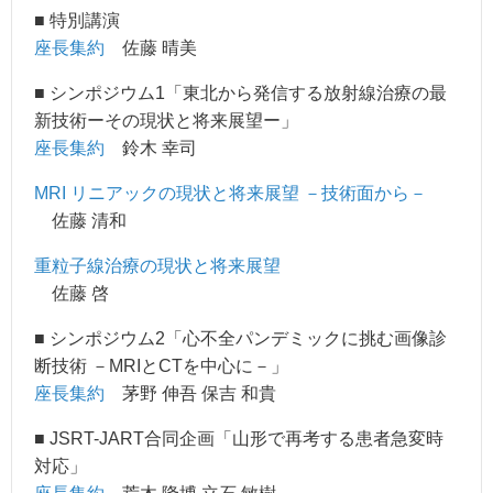
■ 特別講演
座長集約
佐藤 晴美
■ シンポジウム1「東北から発信する放射線治療の最
新技術ーその現状と将来展望ー」
座長集約
鈴木 幸司
MRI リニアックの現状と将来展望 －技術面から－
佐藤 清和
重粒子線治療の現状と将来展望
佐藤 啓
■ シンポジウム2「心不全パンデミックに挑む画像診
断技術 －MRIとCTを中心に－」
座長集約
茅野 伸吾 保吉 和貴
■ JSRT-JART合同企画「山形で再考する患者急変時
対応」