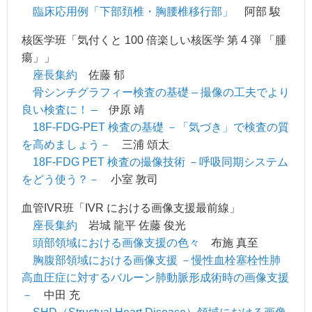
臨床応用例「下部頚椎・胸腰椎移行部」
阿部 駿
核医学班「気付くと 100 倍楽しい核医学 第 4 弾 「腫
瘍」」
座長集約
佐藤 郁
骨シンチグラフィー検査の基礎 – 撮像の工夫でより
良い検査に！ –
伊原 靖
18F-FDG-PET 検査の基礎 －「気づき」で検査の質
を高めましょう－
三浦 頌太
18F-FDG PET 検査の撮像技術 －呼吸同期システム
をどう使う？－
小室 敦司
血管IVR班「IVR における画像支援最前線」
座長集約
岩城 龍平 佐藤 俊光
頭部領域における画像支援の色々
布施 真至
胸腹部領域における画像支援 －慢性血栓塞栓性肺
高血圧症に対するバルーン肺動脈形成術時の画像支援
－
中田 充