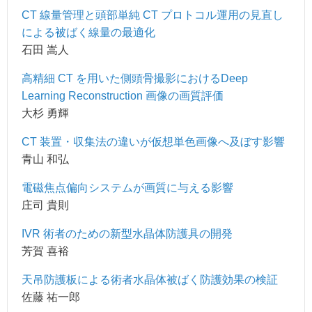
CT 線量管理と頭部単純 CT プロトコル運用の見直し
による被ばく線量の最適化
石田 嵩人
高精細 CT を用いた側頭骨撮影におけるDeep
Learning Reconstruction 画像の画質評価
大杉 勇輝
CT 装置・収集法の違いが仮想単色画像へ及ぼす影響
青山 和弘
電磁焦点偏向システムが画質に与える影響
庄司 貴則
IVR 術者のための新型水晶体防護具の開発
芳賀 喜裕
天吊防護板による術者水晶体被ばく防護効果の検証
佐藤 祐一郎