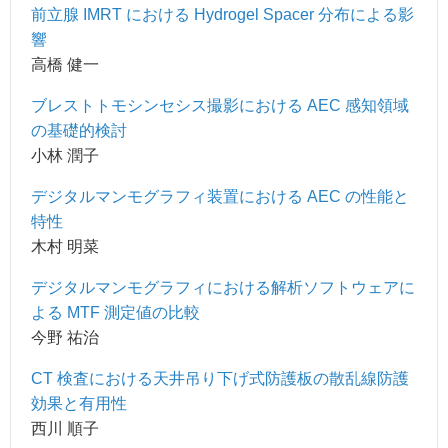
前立腺 IMRT における Hydrogel Spacer 分布による影
響
高橋 健一
ブレストトモシンセシス撮影における AEC 感知領域
の基礎的検討
小林 潤子
デジタルマンモグラフィ装置における AEC の性能と
特性
木村 明菜
デジタルマンモグラフィにおける解析ソフトウェアに
よる MTF 測定値の比較
今野 祐治
CT 検査における天井吊り下げ式防護板の散乱線防護
効果と有用性
西川 順子