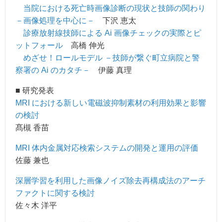
当院における死亡時画像診断の現状と技師の関わり
－画像処理を中心に－
下沢 恵太
診療放射線技師による Ai 画像チェックの実際とピ
ットフォール
高橋 伸光
めざせ！ロールモデル －技師が繋ぐ町立病院と警
察署の Ai のカタチ－
伊藤 真理
■ 研究発表
MRI における新しい電磁波抑制素材の利用効果と影響
の検討
髙槻 香苗
MRI 体内金属対応検索システムの開発と運用の評価
佐藤 兼也
深層学習を利用した画像ノイズ除去再構成法のアーチ
ファクトに関する検討
佐々木 洋平