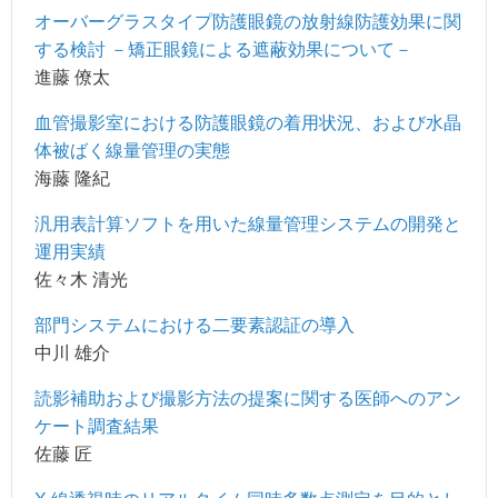
オーバーグラスタイプ防護眼鏡の放射線防護効果に関
する検討 －矯正眼鏡による遮蔽効果について－
進藤 僚太
血管撮影室における防護眼鏡の着用状況、および水晶
体被ばく線量管理の実態
海藤 隆紀
汎用表計算ソフトを用いた線量管理システムの開発と
運用実績
佐々木 清光
部門システムにおける二要素認証の導入
中川 雄介
読影補助および撮影方法の提案に関する医師へのアン
ケート調査結果
佐藤 匠