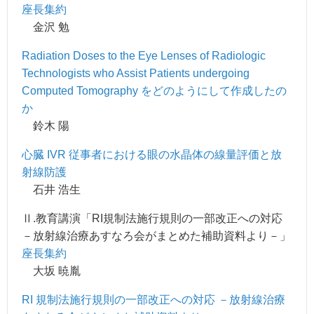
座長集約
金沢 勉
Radiation Doses to the Eye Lenses of Radiologic
Technologists who Assist Patients undergoing
Computed Tomography をどのようにして作成したの
か
鈴木 陽
心臓 IVR 従事者における眼の水晶体の線量評価と放
射線防護
石井 浩生
Ⅱ.教育講演「RI規制法施行規則の一部改正への対応
－放射線治療あすなろ会がまとめた補助資料より－」
座長集約
大坂 暁胤
RI 規制法施行規則の一部改正への対応 －放射線治療