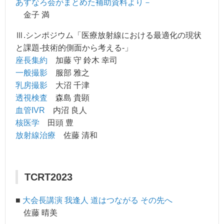
あすなろ会がまとめた補助資料より－
金子 満
Ⅲ.シンポジウム「医療放射線における最適化の現状
と課題-技術的側面から考える-」
座長集約
加藤 守 鈴木 幸司
一般撮影
服部 雅之
乳房撮影
大沼 千津
透視検査
森島 貴顕
血管IVR
内沼 良人
核医学
田頭 豊
放射線治療
佐藤 清和
TCRT2023
■
大会長講演 我逢人 道はつながる その先へ
佐藤 晴美