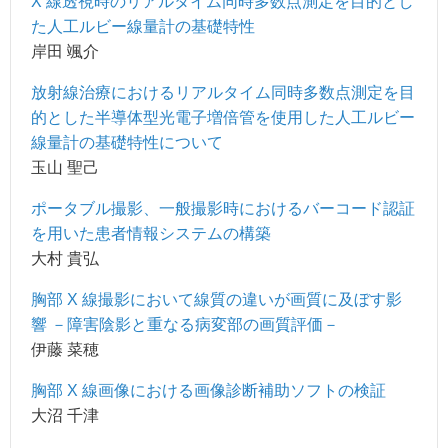
X 線透視時のリアルタイム同時多数点測定を目的とし
た人工ルビー線量計の基礎特性
岸田 颯介
放射線治療におけるリアルタイム同時多数点測定を目
的とした半導体型光電子増倍管を使用した人工ルビー
線量計の基礎特性について
玉山 聖己
ポータブル撮影、一般撮影時におけるバーコード認証
を用いた患者情報システムの構築
大村 貴弘
胸部 X 線撮影において線質の違いが画質に及ぼす影
響 －障害陰影と重なる病変部の画質評価－
伊藤 菜穂
胸部 X 線画像における画像診断補助ソフトの検証
大沼 千津