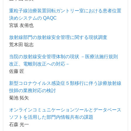
重粒子線治療装置回転ガントリー室における患者位置
決めシステムの QAQC
宮坂 友侑也
放射線部門の放射線安全管理に関する現状調査
荒木田 聡志
当院の放射線安全管理体制の現状 －医療法施行規則
改正、電離則改正への対応－
佐藤 匠
新型コロナウイルス感染症５類移行に伴う診療放射線
技師の業務対応の検討
菊池 拓矢
オンラインコミュニケーションツールとデータベース
ソフトを活用した部門内情報共有の課題
石森 光一