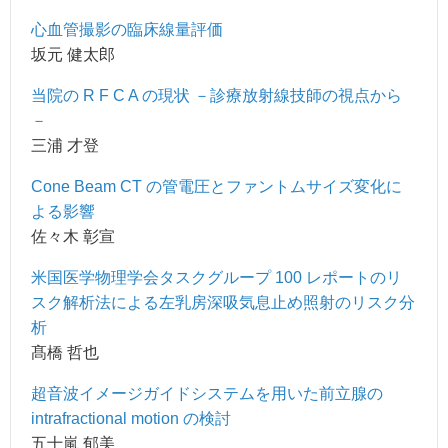
心血管撮影の臨床線量評価
坂元 健太郎
当院の R F C A の現状 －診療放射線技師の視点から
－
三浦 才登
Cone Beam CT の管電圧とファントムサイズ変化に
よる影響
佐々木 彰宣
米国医学物理学会タスクグループ 100 レポートのリ
スク解析法による左乳房深吸気息止め照射のリスク分
析
髙橋 哲也
超音波イメージガイドシステムを用いた前立腺の
intrafractional motion の検討
五十嵐 郁美