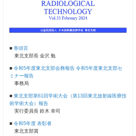
■
巻頭言
東北支部長 金沢 勉
■
令和5年度東北支部会務報告 令和5年度東北支部セ
ミナー報告
事務局
■
東北支部第61回学術大会（第13回東北放射線医療技
術学術大会）報告
実行委員長 鈴木 幸司
■
令和5年度 表彰者
東北支部賞