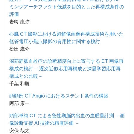
ミングアーチファクト低減を目的とした再構成条件の
評価
岩﨑 龍弥
心臓 CT 撮影における超解像画像再構成技術を用いた
低管電圧小焦点撮影の有用性に関する検討
松田 鷹介
深部静脈血栓症の診断精度向上に寄与する CT 画像再
構成の検討 －逐次近似応用再構成と深層学習応用再
構成との比較－
千葉 和勝
頭頸部 CT Angio におけるステント条件の構築
阿部 康一
頭部単純 CT による急性期脳内出血の血腫量計測 －画
像診断支援 AI 技術の精度評価 －
安保 哉太