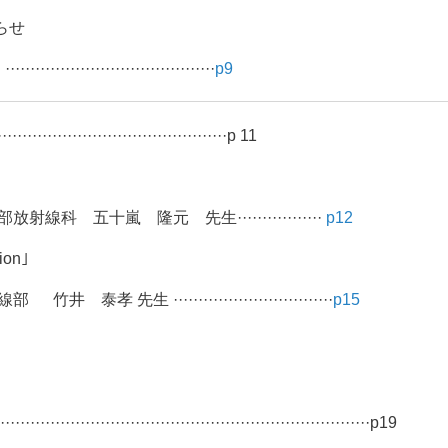
らせ
·························
p9
·····························p 11
 五十嵐 隆元 先生·················
p12
on｣
 ································
p15
····································································p19