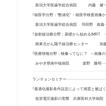
新潟大学医歯学総合病院 内藤 健一·······················
｢核医学分野：“数値化” －核医学検査画像
新潟大学医歯学総合病院 羽田野 政義························
｢放射線治療分野：基礎から始めるIMRT 
南東北がん陽子線治療センター 加藤 貴弘·················
｢医療情報分野：検像ってなに ? ～画像
みやぎ県南中核病院 坂野 隆明···························
ランチョンセミナー···········································
｢最適化撮影条件設定によって画質と被ばく
低管電圧撮影の実際 兵庫医科大学病院 名定 敏也 先生·····