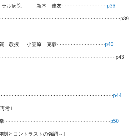
友·····························
p36
·······································································p39
彦·······························
p40
······························································p43
·····················································
p44
n 再考｣
··············································
p50
抑制とコントラストの強調～｣