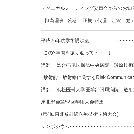
テクニカルミーティング委員会からのお知
担当理事 弦巻 正樹（代理 金沢 勉）·················
平成26年度学術講演会 ···························
｢この3年間を振り返って・・・｣
講師 総合病院国保旭中央病院 診療技術部放射線科
｢放射能・放射線に関するRisk Communicati
講師 浜松医科大学医学部附属病院 放射線部 竹井 泰孝 先生
東北部会第52回学術大会特集
(第4回東北放射線医療技術学術大会)
シンポジウム·················································