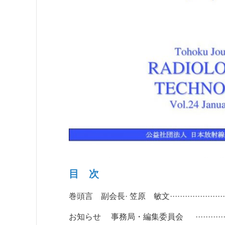
目 次
巻頭言 副会長· 笠原 敏文································
お知らせ 事務局・編集委員会 ··························