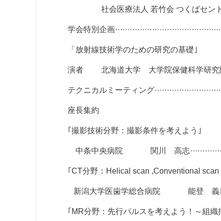
社会医療法人 若竹会 つくばセントラル病院 新木 佳
学会特別企画·················································
「放射線技術学のための研究の基礎｣
演者 北海道大学 大学院保健科学研究院 教授 小笠原 克
テクニカルミーティング·······································
座長集約
｢撮影技術分野：撮影条件を考えよう｣
中条中央病院 関川 高志································
｢CT分野：Helical scan ,Conventional sca
新潟大学医歯学総合病院 能登 義幸······················
｢MR分野：先行パルスを考えよう！～組織