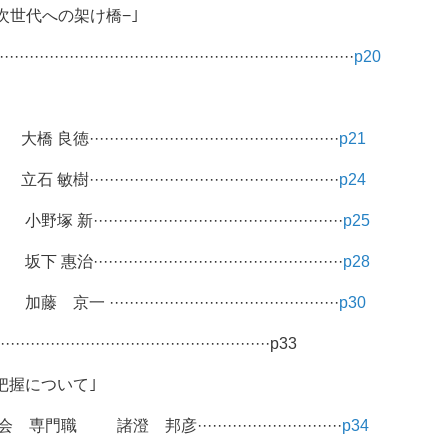
次世代への架け橋−｣
·····················································
p20
········································
p21
·····································
p24
······································
p25
····································
p28
····································
p30
·················································p33
く線量把握について｣
邦彦·····························
p34