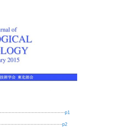
···································
p1
·····························
p2