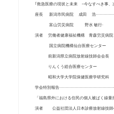
｢救急医療の現状と未来 −今なすべき事、
座長 新潟市民病院 成田 浩································
富山労災病院 野水 敏行·
演者 労働者健康福祉機構 青森労災病院 大橋 良徳··········
国立病院機構仙台医療センター 立石 敏樹·············
前新潟県立病院放射線技師会会長 小野塚 新············
りんくう総合医療センター 坂下 惠治··············
昭和大学大学院保健医療学研究科 加藤 京一 ··········
学会特別報告················································
「福島県外における住民の個人被ば
演者 公益社団法人日本診療放射線技師会 専門職 諸澄 