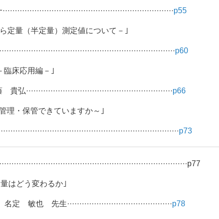
···············································
p55
から定量（半定量）測定値について－｣
·················································
p60
－臨床応用編－｣
···········································
p66
の管理・保管できていますか～｣
··················································
p73
···································································p77
量はどう変わるか｣
······································
p78