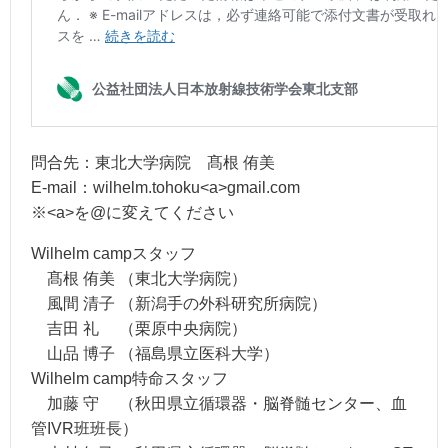
問合先：東北大学病院 髙根 侑美
E-mail：wilhelm.tohoku<a>gmail.com
※<a>を@に変えてください
Wilhelm campスタッフ
髙根 侑美 （東北大学病院）
風間 清子 （新潟手の外科研究所病院）
吉田 礼 （栗原中央病院）
山品 博子 （福島県立医科大学）
Wilhelm camp特命スタッフ
加藤 守 （秋田県立循環器・脳脊髄センター、血
管IVR班班長）