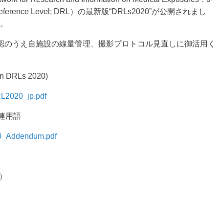
ference Level; DRL）の最新版“DRLs2020”が公開されまし
す。
のうえ自施設の線量管理、撮影プロトコル見直しに御活用く
RLs 2020)
RL2020_jp.pdf
連用語
20_Addendum.pdf
）