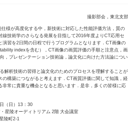
撮影部会，東北支
能仕様が高度化する中，新技術に対応した性能評価方法，質の
線技術学のさらなる発展を目指して2016年度よりCT応用セ
と演習を2日間の日程で行うプログラムとなります．CT画像の
bility indexを含む），CT画像の画質評価の手順と注意点，画
動向，プレゼンテーション技術論，論文化に向けた方法論につい
る解析技術の習得と論文化のためのプロセスを理解することが
スの構築につながると考えます．CT画質評価に関して知識，経
る非常に貴重な機会となると思います．是非，多くの皆様に応
2日（日）13：30
星陵オーディトリアム 2階 大会議室
陵町2-1