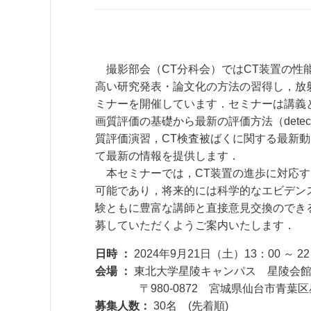
撮影部会（CT分科会）ではCT装置の性
高い研究発表・論文化の方法の習得し，放射
ミナーを開催しています．セミナーは講義
画質評価の基礎から最新の評価方法（detecta
質評価演習，CT検査被ばくに関する最新
て最新の情報を提供します．
本セミナーでは，CT装置の進歩に対応す
可能であり，将来的には科学的なエビデン
験ともに豊富な講師と直接意見交換のでき
募していただくようご案内いたします．
日時 ：
2024年9月21日（土）13：00 ～ 2
会場 ：
東北大学星陵キャンパス 星陵会館・
〒980-0872 宮城県仙台市青葉区星
募集人数：
30名 (先着順)