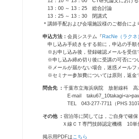
12：10 ～ 13：00 CT研究論文に
13：00 ～ 13：25 総合討論
13：25 ～ 13：30 閉講式
＊講師手配および会場施設様のご都合によ
申込方法：
会員システム『
RacNe（ラクネ
申し込み手続きをする前に，申込の手順
※お申し込み後，登録確認メールを受信
※申し込み締め切り後に受講の可否につ
※メールが届かない場合，迷惑メールフ
※セミナー参加費については原則，返金
問合先 ：
千葉市立海浜病院 放射線科 高
E-mail taku67_10takagi<a>paw
TEL 043-277-7711（PHS 310
その他 ：
宿泊等に関しては，ご自身で確保
Ｘ線ＣＴ専門技師認定機構 10単
掲示用PDFは
こちら