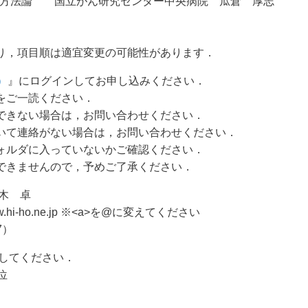
おける方法論 国立がん研究センター中央病院 瓜倉 厚志
り，項目順は適宜変更の可能性があります．
）
』にログインしてお申し込みください．
をご一読ください．
できない場合は，お問い合わせください．
いて連絡がない場合は，お問い合わせください．
ォルダに入っていないかご確認ください．
できませんので，予めご了承ください．
木 卓
.hi-ho.ne.jp ※<a>を@に変えてください
7）
してください．
位