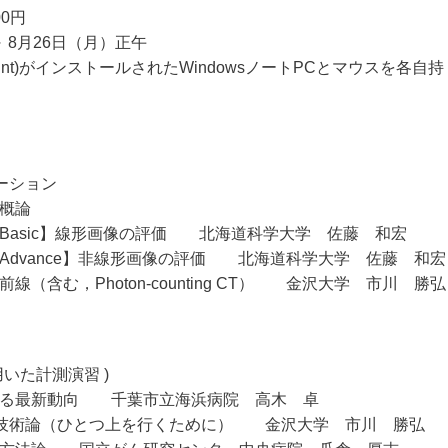
00円
 ～ 8月26日（月）正午
・PowerPoint)がインストールされたWindowsノートPCとマウスを各自持
テーション
 概論
価【Basic】線形画像の評価 北海道科学大学 佐藤 和宏
価【Advance】非線形画像の評価 北海道科学大学 佐藤 和宏
前線（含む，Photon-counting CT） 金沢大学 市川 勝弘
用いた計測演習 )
に関する最新動向 千葉市立海浜病院 高木 卓
ション技術論（ひとつ上を行くために） 金沢大学 市川 勝弘