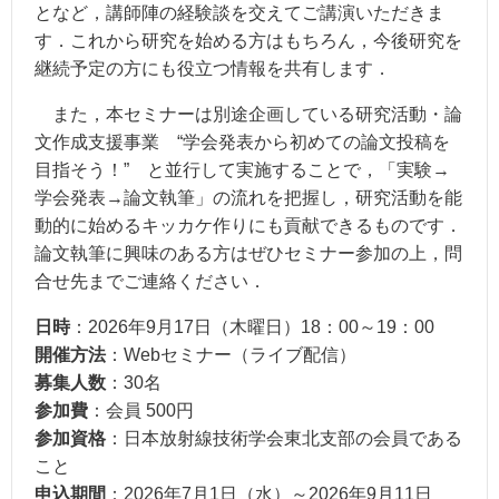
となど，講師陣の経験談を交えてご講演いただきま
す．これから研究を始める方はもちろん，今後研究を
継続予定の方にも役立つ情報を共有します．
また，本セミナーは別途企画している研究活動・論
文作成支援事業 “学会発表から初めての論文投稿を
目指そう！” と並行して実施することで，「実験→
学会発表→論文執筆」の流れを把握し，研究活動を能
動的に始めるキッカケ作りにも貢献できるものです．
論文執筆に興味のある方はぜひセミナー参加の上，問
合せ先までご連絡ください．
日時
：2026年9月17日（木曜日）18：00～19：00
開催方法
：Webセミナー（ライブ配信）
募集人数
：30名
参加費
：会員 500円
参加資格
：日本放射線技術学会東北支部の会員である
こと
申込期間
：2026年7月1日（水）～2026年9月11日