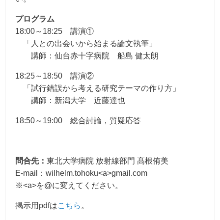
プログラム
18:00～18:25 講演①
「人との出会いから始まる論文執筆」
講師：仙台赤十字病院 船島 健太朗
18:25～18:50 講演②
「試行錯誤から考える研究テーマの作り方」
講師：新潟大学 近藤達也
18:50～19:00 総合討論，質疑応答
問合先：
東北大学病院 放射線部門 髙根侑美
E-mail：wilhelm.tohoku<a>gmail.com
※<a>を@に変えてください。
掲示用pdfは
こちら
。