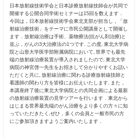
日本放射線技術学会と日本診療放射線技師会が共同で
開催する公開合同学術セミナーは15回を数えます．
今回は，日本放射線技術学会東北支部が担当し，「放
射線治療技術」をテーマに市民公開講座として開催し
ます．放射線治療は手術、薬物療法(抗がん剤治療)と
並ぶ，がんの3大治療法の1つです. この度, 東北大学病
院と山形大学医学部附属病院において, 世界でも最先
端の放射線治療装置が導入されましたので, 東北大学
病院の神宮啓一先生をお招きして分かりやすくお話い
ただくと共に, 放射線治療に関わる診療放射線技師と
看護師の関わり方を皆様にお伝えいたします. また，
本講座終了後に東北大学病院との共同企画による最新
の放射線治療装置の見学ツアーを行います．東北から
はじまる世界最先端のがん治療をより多くの方々に知
っていただきたく,ぜひ，多くの会員と一般市民の方
にご参加頂きますようご案内いたします．