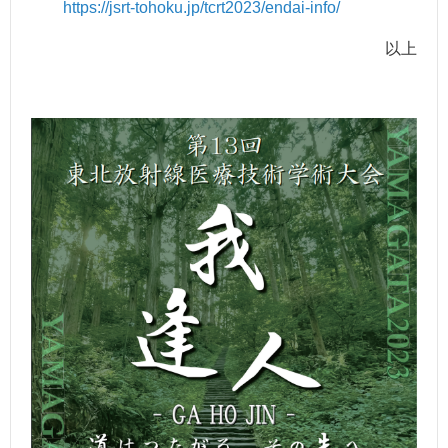
https://jsrt-tohoku.jp/tcrt2023/endai-info/
以上