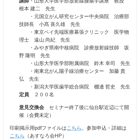
講師
・山形大学医学部放射線腫瘍学講座 教授
根本 建二 先生
・元国立がん研究センター中央病院 治療部
技師長 小髙 喜久雄 先生
・東京ベイ先端医療幕張クリニック 医学物
理士 遠山 尚紀 先生
・みやぎ県南中核病院 診療放射線技師 坂
野 隆明 先生
・山形大学医学部附属病院 鈴木 幸司 先生
・南東北がん陽子線治療センター 加藤 貴
弘 先生
・新潟大学医歯学総合病院 棚邊 哲史 先生
定員
２００名
意見交換会
セミナー終了後に仙台駅近辺にて開
催（会費未定）
印刷掲示用pdfファイルは
こちら
。参加申込・詳細は
こちら
（あすなろ会HP）