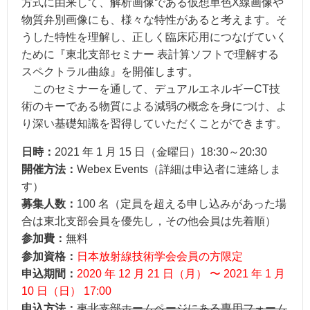
方式に由来して、解析画像である仮想単色X線画像や
物質弁別画像にも、様々な特性があると考えます。そ
うした特性を理解し、正しく臨床応用につなげていく
ために『東北支部セミナー 表計算ソフトで理解する
スペクトラル曲線』を開催します。
このセミナーを通して、デュアルエネルギーCT技
術のキーである物質による減弱の概念を身につけ、よ
り深い基礎知識を習得していただくことができます。
日時：
2021 年 1 月 15 日（金曜日）18:30～20:30
開催方法：
Webex Events（詳細は申込者に連絡しま
す）
募集人数：
100 名（定員を超える申し込みがあった場
合は東北支部会員を優先し，その他会員は先着順）
参加費：
無料
日本放射線技術学会会員の方限定
参加資格：
申込期間：
2020 年 12 月 21 日（月） 〜 2021 年 1 月
10 日（日） 17:00
申込方法：
東北支部ホームページにある
専用フォーム