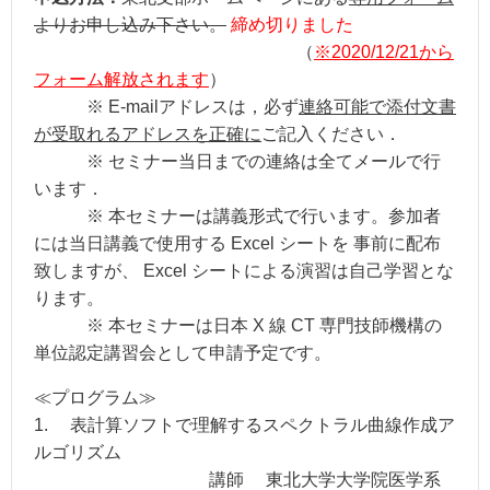
よりお申し込み下さい。
締め切りました
（
※
2020/12/21から
フォーム解放されます
）
※ E-mailアドレスは，必ず
連絡可能で添付文書
が受取れるアドレスを正確に
ご記入ください．
※ セミナー当日までの連絡は全てメールで行
います．
※ 本セミナーは講義形式で行います。参加者
には当日講義で使用する Excel シートを 事前に配布
致しますが、 Excel シートによる演習は自己学習とな
ります。
※ 本セミナーは日本 X 線 CT 専門技師機構の
単位認定講習会として申請予定です。
≪プログラム≫
1. 表計算ソフトで理解するスペクトラル曲線作成ア
ルゴリズム
講師 東北大学大学院医学系