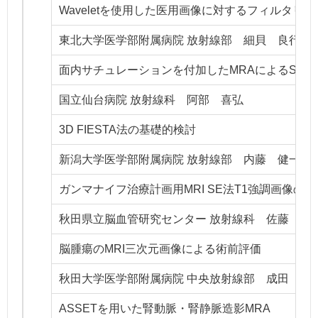
Waveletを使用した医用画像に対するフィルタリ
東北大学医学部附属病院 放射線部 細貝 良行
面内サチュレーションを付加したMRAによるSTA-MC
国立仙台病院 放射線科 阿部 喜弘
3D FIESTA法の基礎的検討
新潟大学医学部附属病院 放射線部 内藤 健一
ガンマナイフ治療計画用MRI SE法T1強調画像の
秋田県立脳血管研究センター 放射線科 佐藤 
脳腫瘍のMRI三次元画像による術前評価
秋田大学医学部附属病院 中央放射線部 成田 孔
ASSETを用いた腎動脈・腎静脈造影MRA