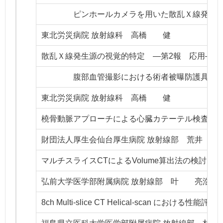
ピンホールカメラを用いた散乱Ｘ線発生源
東北労災病院 放射線科 高橋 健
散乱Ｘ線発生源の視覚的特定 ―第2報 応用―
腹部血管撮影における術者被曝防護具の試
東北労災病院 放射線科 高橋 健
橈骨動脈アプローチによる心臓カテーテル検査時
財団法人厚生会仙台厚生病院 放射線部 荒井 
マルチスライスCTによるVolume算出法の検討
弘前大学医学部附属病院 放射線部 叶 亮浩
8ch Multi-slice CT Helical-scan における性能評価