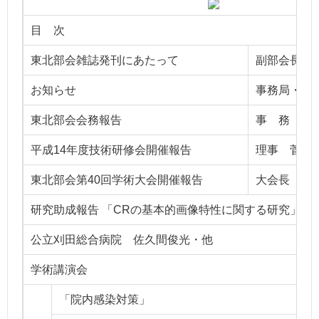
目 次
東北部会雑誌発刊にあたって
副部会長 
お知らせ
事務局・編
東北部会会務報告
事 務 局
平成14年度技術研修会開催報告
理事 菅
東北部会第40回学術大会開催報告
大会長 三
研究助成報告 「CRの基本的画像特性に関する研究」
公立刈田総合病院 佐久間俊光・他
学術講演会
「院内感染対策」