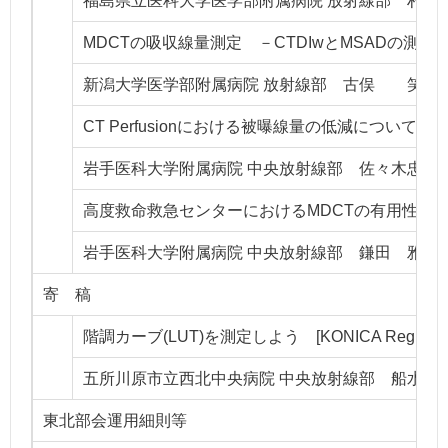
福島県立医科大学医学部附属病院 放射線部 村上
MDCTの吸収線量測定 －CTDIwとMSADの測定
新潟大学医学部附属病院 放射線部 古俣 笑
CT Perfusionにおける被曝線量の低減について
岩手医科大学附属病院 中央放射線部 佐々木忠司
高度救命救急センターにおけるMDCTの有用性 第
岩手医科大学附属病院 中央放射線部 鎌田 雅義
寄 稿
階調カーブ(LUT)を測定しよう [KONICA Regius 
五所川原市立西北中央病院 中央放射線部 船水 
東北部会運用細則等