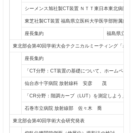
シーメンス旭社製CT装置 ＮＴＴ東日本東北病院
東芝社製CT装置 福島県立医科大学医学部附属病
座長集約
福島県立医
東北部会第40回学術大会テクニカルミーティング「わか
座長集約
「CT分野：CT装置の基礎について、ホームペー
仙台赤十字病院 放射線科 安彦 茂
「CR分野：階調カーブ（LUT）を測定しよう」
石巻市立病院 放射線部 佐々木 喬
東北部会第40回学術大会研究発表