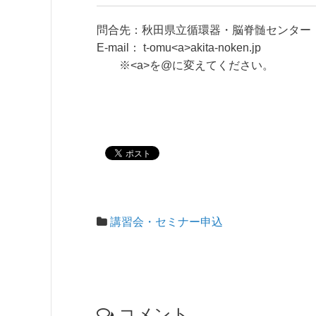
問合先：秋田県立循環器・脳脊髄センター
E-mail： t-omu<a>akita-noken.jp
※<a>を@に変えてください。
講習会・セミナー申込
コメント