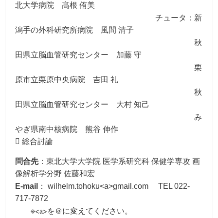
北大学病院 髙根 侑美
チュータ：新
潟手の外科研究所病院 風間 清子
秋
田県立脳血管研究センター 加藤 守
栗
原市立栗原中央病院 吉田 礼
秋
田県立脳血管研究センター 大村 知己
み
やぎ県南中核病院 熊谷 伸作
 総合討論
問合先
：東北大学大学院 医学系研究科 保健学専攻 画
像解析学分野 佐藤和宏
：
E-mail
wilhelm.tohoku<a>gmail.com TEL 022-
717-7872
※<a>を@に変えてください。