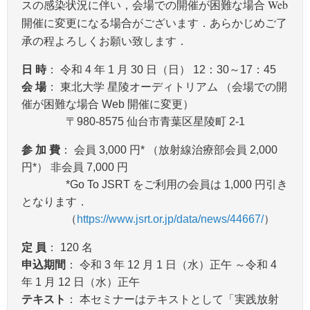
スの感染状況に伴い，会場での開催が困難な場合 Web
開催に変更になる場合がございます．あらかじめご了
承の程よろしくお願い致します．
日 時
： 令和 4 年 1 月 30 日（日） 12：30～17：45
会 場
： 東北大学 星陵オーディトリアム （会場での開
催が困難な場合 Web 開催に変更）
〒980-8575 仙台市青葉区星陵町 2-1
参 加 費
： 会員 3,000 円* （放射線治療部会員 2,000
円*） 非会員 7,000 円
*Go To JSRT をご利用の会員は 1,000 円引き
となります．
（
https://www.jsrt.or.jp/data/news/44667/
）
定 員
： 120 名
申込期間
： 令和 3 年 12 月 1 日（水）正午 ～令和 4
年 1 月 12 日（水）正午
テキスト
： 本セミナーはテキストとして「実践放射