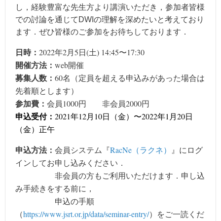
し，経験豊富な先生方より講演いただき，参加者皆様
での討論を通じてDWIの理解を深めたいと考えており
ます．ぜひ皆様のご参加をお待ちしております．
日時：
2022年2月5日(土) 14:45〜17:30
開催方法：
web開催
募集人数：
60名（定員を超える申込みがあった場合は
先着順とします）
参加費：
会員1000円 非会員2000円
申込受付：
2021年12月10日（金）〜2022年1月20日
（金）正午
申込方法：
会員システム『
RacNe（ラクネ）
』にログ
インしてお申し込みください．
非会員の方もご利用いただけます．申し込
み手続きをする前に，
申込の手順
（
https://www.jsrt.or.jp/data/seminar-entry/
）をご一読くだ