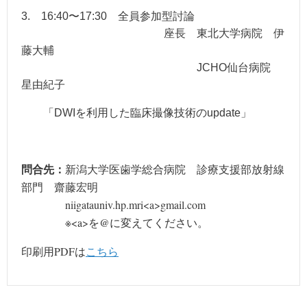
3. 16:40〜17:30 全員参加型討論
座長 東北大学病院 伊
藤大輔
JCHO仙台病院
星由紀子
「DWIを利用した臨床撮像技術のupdate」
問合先：
新潟大学医歯学総合病院 診療支援部放射線
部門 齋藤宏明
niigatauniv.hp.mri<a>gmail.com
※<a>を@に変えてください。
印刷用PDFは
こちら