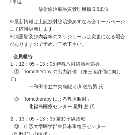
1単位
放射線治療品質管理機構 0.5単位
※最新情報は上記放射線治療あすなろ会ホームページ
にて随時更新します。
※演題順及び内容等のスケジュールは変更になる場合
がありますので予めご了承下さい。
– 会員報告 –
１．12：05～13：05 特殊放射線治療部会
①「Tomotherapy の出力評価 （第三者評価に向け
て）」
十和田市立中央病院 小川佐智男 氏
②「Tomotherapy による乳房照射」
北福島医療センター 星野 勝 氏
２．13：05～13：35 重粒子線治療
③「山形大学医学部東日本重粒子センター
（EJHIC）の現状」