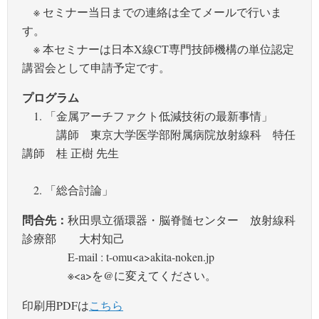
※ セミナー当日までの連絡は全てメールで行いま
す。
※ 本セミナーは日本X線CT専門技師機構の単位認定
講習会として申請予定です。
プログラム
1. 「金属アーチファクト低減技術の最新事情」
講師 東京大学医学部附属病院放射線科 特任
講師 桂 正樹 先生
2. 「総合討論」
問合先：
秋田県立循環器・脳脊髄センター 放射線科
診療部 大村知己
E-mail : t-omu<a>akita-noken.jp
※<a>を@に変えてください。
印刷用PDFは
こちら