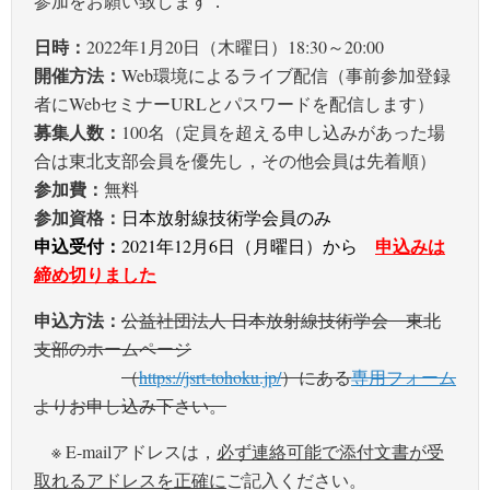
参加をお願い致します．
日時：
2022年1月20日（木曜日）18:30～20:00
開催方法：
Web環境によるライブ配信（事前参加登録
者にWebセミナーURLとパスワードを配信します）
募集人数：
100名（定員を超える申し込みがあった場
合は東北支部会員を優先し，その他会員は先着順）
参加費：
無料
参加資格：
日本放射線技術学会員のみ
申込受付：
申込みは
2021年12月6日（月曜日）から
締め切りました
申込方法：
公益社団法人 日本放射線技術学会 東北
支部のホームページ
（
https://jsrt-tohoku.jp/
）にある
専用フォーム
よりお申し込み下さい。
※ E-mailアドレスは，
必ず連絡可能で添付文書が受
取れるアドレスを正確に
ご記入ください。