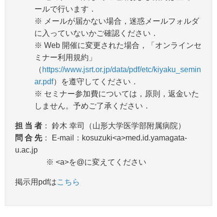
ールで行います．
※ メールが届かない場合，迷惑メールフォルダ
に入っていないかご確認ください．
※ Web 開催に変更された場合，「オンラインセ
ミナー利用規約」
（
https://www.jsrt.or.jp/data/pdf/etc/kiyaku_semin
ar.pdf
）を遵守してください．
※ セミナー参加費については，原則，返金いた
しません。予めご了承ください．
担 当 者
： 鈴木 幸司（山形大学医学部附属病院）
問 合 先
： E-mail：kosuzuki<a>med.id.yamagata-
u.ac.jp
※ <a>を@に変えてください
掲示用pdfは
こちら