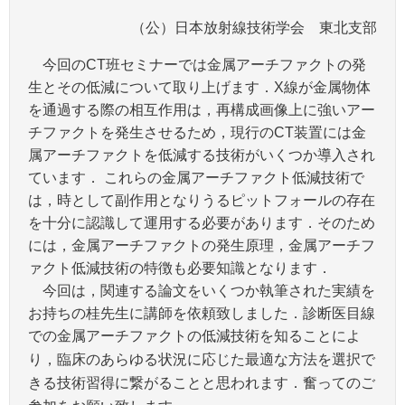
（公）日本放射線技術学会 東北支部
今回のCT班セミナーでは金属アーチファクトの発
生とその低減について取り上げます．X線が金属物体
を通過する際の相互作用は，再構成画像上に強いアー
チファクトを発生させるため，現行のCT装置には金
属アーチファクトを低減する技術がいくつか導入され
ています． これらの金属アーチファクト低減技術で
は，時として副作用となりうるピットフォールの存在
を十分に認識して運用する必要があります．そのため
には，金属アーチファクトの発生原理，金属アーチフ
ァクト低減技術の特徴も必要知識となります．
今回は，関連する論文をいくつか執筆された実績を
お持ちの桂先生に講師を依頼致しました．診断医目線
での金属アーチファクトの低減技術を知ることによ
床のあらゆる状況に応じた最適な方法を選択で
り，臨
きる技術習得に繋がることと思われます．奮ってのご