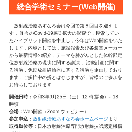
総合学術セミナー(Web開催)
放射線治療あすなろ会は今回で第５回目を迎えま
す． 昨今のCovid-19感染拡大の影響で，模索してい
たハイブリッド開催を中止し，今年はWeb開催をいた
します．内容としては，施設報告及び各装置メーカー
から最新情報の紹介，テーマを肺がんとした体幹部定
位放射線治療の現状に関する講演， 治療計画に関す
る講演，免疫放射線治療に関する講演を企画しており
ます．ご多忙中の折とは存じますが，皆様のご参加を
お待ちしております．
開催日時：
令和3年9月25日（土） 12 時(開会) ～ 18
時頃
会場：
Web開催（Zoom ウェビナー）
参加申込：
放射線治療あすなろ会ホームページ
より
取得単位等：
日本放射線治療専門放射線技師認定機構