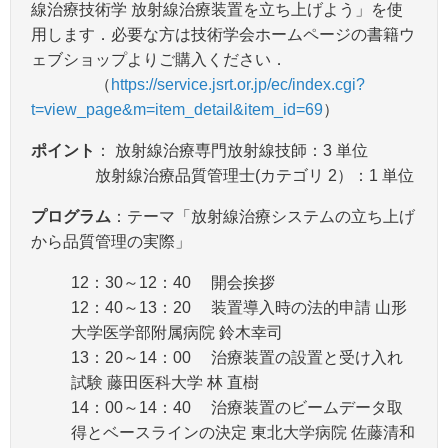
線治療技術学 放射線治療装置を立ち上げよう」を使
用します．必要な方は技術学会ホームページの書籍ウ
ェブショップよりご購入ください．
（
https://service.jsrt.or.jp/ec/index.cgi?
t=view_page&m=item_detail&item_id=69
）
ポイント
： 放射線治療専門放射線技師：3 単位
放射線治療品質管理士(カテゴリ 2）：1 単位
プログラム
：テーマ「放射線治療システムの立ち上げ
から品質管理の実際」
12：30～12：40 開会挨拶
12：40～13：20 装置導入時の法的申請 山形
大学医学部附属病院 鈴木幸司
13：20～14：00 治療装置の設置と受け入れ
試験 藤田医科大学 林 直樹
14：00～14：40 治療装置のビームデータ取
得とベースラインの決定 東北大学病院 佐藤清和