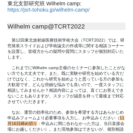
東北支部研究班 Wilhelm camp:
https://jsrt-tohoku.jp/wilhelm-camp/
Wilhelm camp@TCRT2022
第12回東北放射線医療技術学術大会（TCRT2022）では、研
究発表スライドおよび学術論文の作成等に関する相談コーナー
を設置し、皆様方からの疑問や質問にスタッフが個別対応いた
します。
これまでにWilhelm camp主催のセミナーに参加したことがな
い方でも大丈夫です。また、既に実験や研究を始めている方だ
けではなく、これから研究を始めようと思っている方の参加も
大歓迎です。どんな些細な悩みでも良いので、一度スタッフに
相談してみませんか？相談内容によっては、直ぐにお答えでき
ないこともありますが、スタッフが誠意を持って最後まで対応
させていただきます。
なお、運営の効率化のため、参加を希望する方はあらかじめ
申込みフォームより必要事項を入力し、お申込みください（
11
月16日締め切り
：申込みに間に合わなかった方は、当日直接会
場にお越しください）。また現地参加はできないが、個別相談